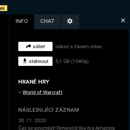
ek
INFO
CHAT
sdílet
odkaz s časem videa
stáhnout
5,1 GB (1080p)
HRANÉ HRY
World of Warcraft
NÁSLEDUJÍCÍ ZÁZNAM
30. 11. 2020
Čas se povznést! Rimworld like hra Amazing