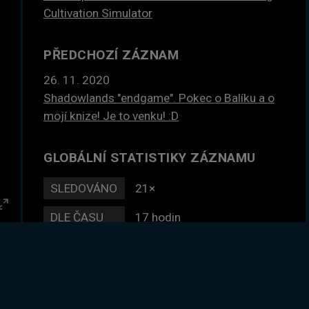
Cultivation Simulator
PŘEDCHOZÍ ZÁZNAM
26. 11. 2020
Shadowlands "endgame". Pokec o Balíku a o
mojí knize! Je to venku! :D
GLOBÁLNÍ STATISTIKY ZÁZNAMU
SLEDOVÁNO
21×
DLE ČASU
17 hodin
Enter
fullscreen