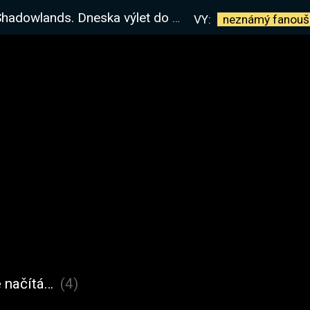
a výlet do pekla, nové formy a upgrade základny!
VY:
neznámý
fanouš
 načítá…
(4)