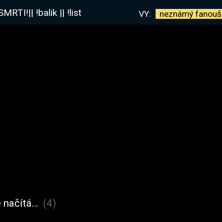
I!|| !balik || !list
VY:
neznámý
fanouš
 načítá…
(4)