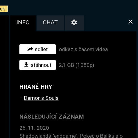
ek
INFO
CHAT
sdílet
odkaz s časem videa
stáhnout
2,1 GB (1080p)
HRANÉ HRY
Demon's Souls
NÁSLEDUJÍCÍ ZÁZNAM
26. 11. 2020
Shadowlands "endgame". Pokec o Balíku a o