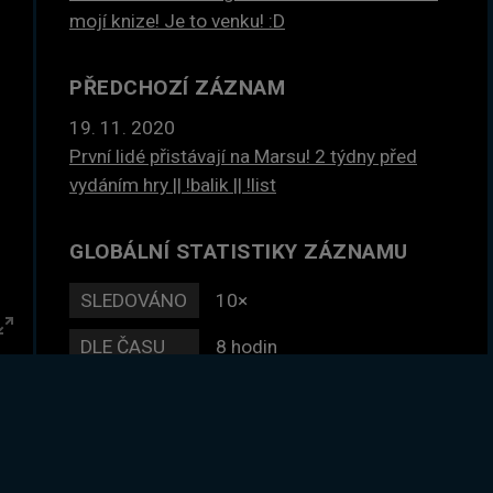
mojí knize! Je to venku! :D
PŘEDCHOZÍ ZÁZNAM
19. 11. 2020
První lidé přistávají na Marsu! 2 týdny před
vydáním hry || !balik || !list
GLOBÁLNÍ STATISTIKY ZÁZNAMU
SLEDOVÁNO
10×
DLE ČASU
8 hodin
Enter
fullscreen