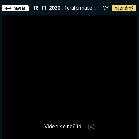
18. 11. 2020
Teraformace Marsu! 2 týdny před vydáním hry || !balik || !list
VY:
neznámý
návrat
Video se načítá…
(4)