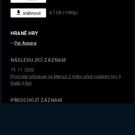
4,7 GB (1080p)
stáhnout
HRANÉ HRY
Per Aspera
NÁSLEDUJÍCÍ ZÁZNAM
19. 11. 2020
První lidé přistávají na Marsu! 2 týdny před vydáním hry ||
!balik || !list
PŘEDCHOZÍ ZÁZNAM
16. 11. 2020
Náš vesmírný program! Pokus #2 Full Game, 4 dny před
vydáním || !balik || !list