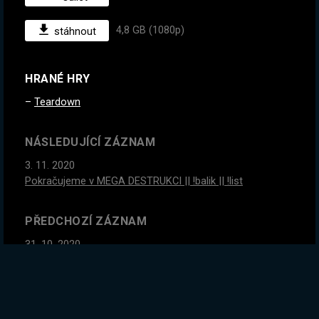
4,8 GB (1080p)
stáhnout
HRANÉ HRY
Teardown
NÁSLEDUJÍCÍ ZÁZNAM
3. 11. 2020
Pokračujeme v MEGA DESTRUKCI || !balik || !list
PŘEDCHOZÍ ZÁZNAM
31. 10. 2020
#2
Sekiro Update - FINÁLE a pak NewGame+. Uvidíme
konečně, co je nového || !balik || !list
GLOBÁLNÍ STATISTIKY ZÁZNAMU