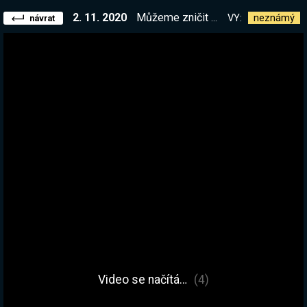
2. 11. 2020
Můžeme zničit vše. Tak jdeme na to :) || !balik || !list
VY:
neznámý
návrat
Video se načítá…
(4)