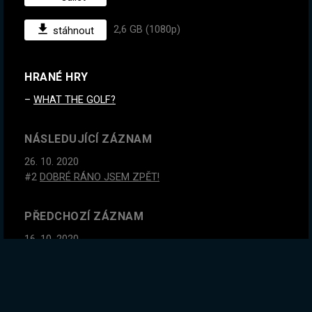
2,6 GB (1080p)
stáhnout
HRANÉ HRY
WHAT THE GOLF?
NÁSLEDUJÍCÍ ZÁZNAM
26. 10. 2020
#2
DOBRÉ RÁNO JSEM ZPĚT!
PŘEDCHOZÍ ZÁZNAM
16. 10. 2020
Mistři hledání proklatých duší. Dneska ti nejtěžší duchové!
!starda
GLOBÁLNÍ STATISTIKY ZÁZNAMU