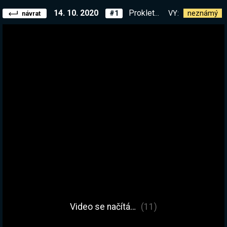
14. 10. 2020
Prokletý dům plný duchů - Nejvyšší obtížnost. !list !starda
VY:
neznámý
#1
návrat
Video se načítá…
(11)