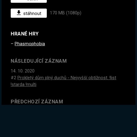
170 MB (1080p)
stáhnout
HRANÉ HRY
Phasmophobia
NÁSLEDUJÍCÍ ZÁZNAM
14. 10. 2020
#2
Prokletý dům plný duchů - Nejvyšší obtížnost. !list
!starda !multi
PŘEDCHOZÍ ZÁZNAM
12. 10. 2020
Cesta do prokletých domovů. Hledáme duchy :O Pohled
bráchy → !starda