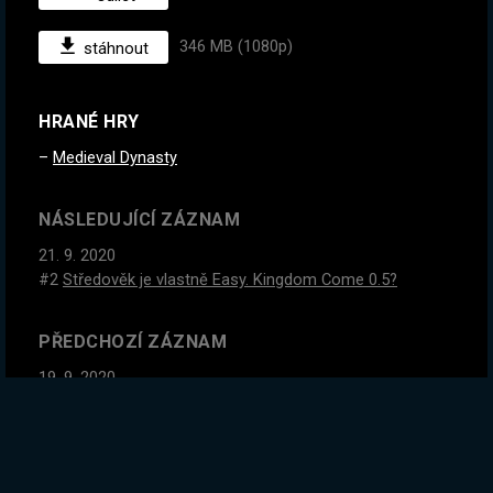
346 MB (1080p)
stáhnout
HRANÉ HRY
Medieval Dynasty
NÁSLEDUJÍCÍ ZÁZNAM
21. 9. 2020
#2
Středověk je vlastně Easy. Kingdom Come 0.5?
PŘEDCHOZÍ ZÁZNAM
19. 9. 2020
#2
NOVÁ POE LIGA? Essence Drain + Contagion Starter |
Máš otázky? Ptej se! | Koukni na náš projekt
www.exiles.cz