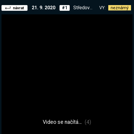
21. 9. 2020
Středověk je vlastně Easy. Kingdom Come 0.5?
VY:
neznámý
#1
návrat
Video se načítá…
(4)