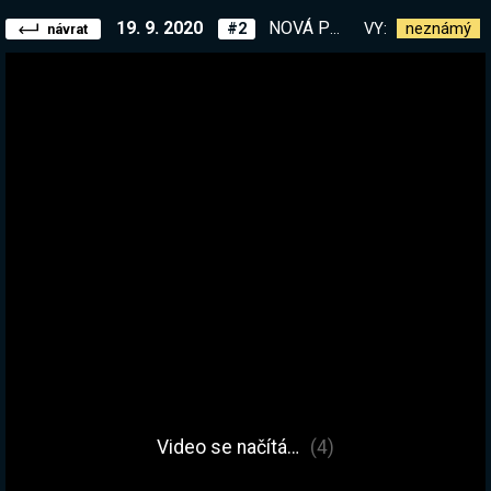
19. 9. 2020
NOVÁ POE LIGA? Essence Drain + Contagion Starter | Máš otázky? Ptej se! | Koukni na náš projekt www.exiles.cz
VY:
neznámý
#2
návrat
Video se načítá…
(4)