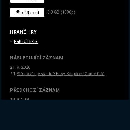
8,8 GB (1080p)
stáhnout
HRANÉ HRY
Path of Exile
NÁSLEDUJÍCÍ ZÁZNAM
21. 9. 2020
#1
Středověk je vlastně Easy. Kingdom Come 0.5?
PŘEDCHOZÍ ZÁZNAM
19. 9. 2020
#1
NOVÁ POE LIGA? Essence Drain + Contagion Starter |
Máš otázky? Ptej se! | Koukni na náš projekt
www.exiles.cz