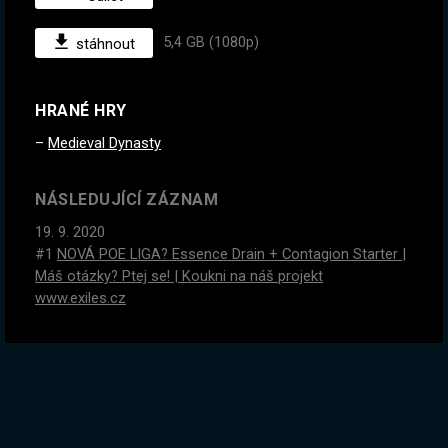
5,4 GB (1080p)
stáhnout
HRANÉ HRY
Medieval Dynasty
NÁSLEDUJÍCÍ ZÁZNAM
19. 9. 2020
#1
NOVÁ POE LIGA? Essence Drain + Contagion Starter |
Máš otázky? Ptej se! | Koukni na náš projekt
www.exiles.cz
PŘEDCHOZÍ ZÁZNAM
16. 9. 2020
Král všech králů. Bez načítání IRONMAN. Crusader Kings
Naposledy? Chceš víc? Piš, ty zvíře!