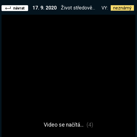
17. 9. 2020
Život středověkého muže!
VY:
neznámý
návrat
Video se načítá…
(4)