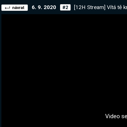
6. 9. 2020
[12H Stream] Vítá tě král. Jdeme si pro ev
#2
návrat
Video se