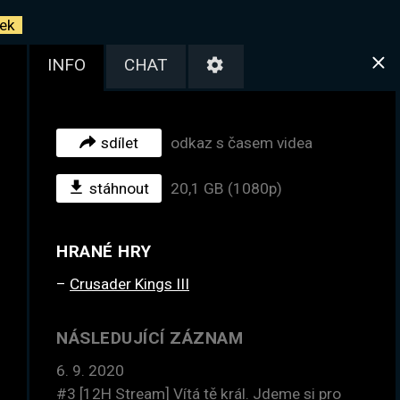
ek
INFO
CHAT
sdílet
odkaz s časem videa
stáhnout
20,1 GB (1080p)
HRANÉ HRY
Crusader Kings III
NÁSLEDUJÍCÍ ZÁZNAM
6. 9. 2020
#3
[12H Stream] Vítá tě král. Jdeme si pro