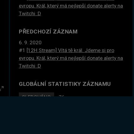
evropu. Král, který má nejlepší donate alerty na
Twitchi :D
PŘEDCHOZÍ ZÁZNAM
6. 9. 2020
#1
[12H Stream] Vítá tě král. Jdeme si pro
evropu. Král, který má nejlepší donate alerty na
Twitchi :D
GLOBÁLNÍ STATISTIKY ZÁZNAMU
Enter
SLEDOVÁNO
76×
fullscreen
DLE ČASU
312 hodin