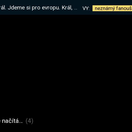
ropu. Král, který má nejlepší donate alerty na Twitchi :D
VY:
neznámý
fanouš
 načítá…
(4)