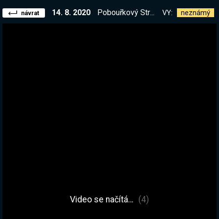
14. 8. 2020
Pobouřkový Stream. Factorio 1.0, Solo, protože mi nejede multiplayer, snad to fixnem :D
VY:
neznámý
návrat
Video se načítá…
(4)