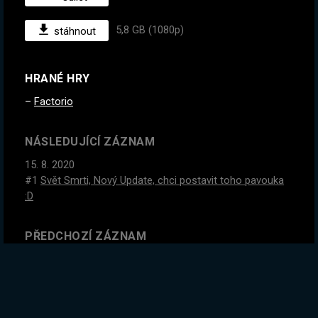
5,8 GB (1080p)
stáhnout
HRANÉ HRY
Factorio
NÁSLEDUJÍCÍ ZÁZNAM
15. 8. 2020
#1
Svět Smrti, Nový Update, chci postavit toho pavouka
:D
PŘEDCHOZÍ ZÁZNAM
10. 8. 2020
#2
Nevychází nové hry, tak si jdeme vytvořit vlastní :D |
Factorio 1.0 stream na konci tydne!