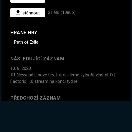
21 GB (1080p)
stáhnout
HRANÉ HRY
Path of Exile
NÁSLEDUJÍCÍ ZÁZNAM
10. 8. 2020
#1
Nevychází nové hry, tak si jdeme vytvořit vlastní :D |
Factorio 1.0 stream na konci tydne!
PŘEDCHOZÍ ZÁZNAM
5. 8. 2020
#2
Párty! Kdo vypadne jako první - TREST
GLOBÁLNÍ STATISTIKY ZÁZNAMU