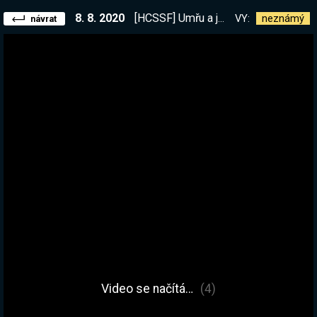
8. 8. 2020
[HCSSF] Umřu a je KONEC. Exiles.cz komunitní event! | Chceš se přidat? !exiles Máš otázky? Ptej se! | Dneska dlouhý stream :D
VY:
neznámý
návrat
Video se načítá…
(4)