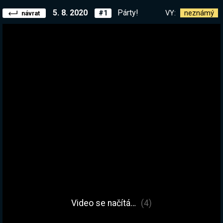
5. 8. 2020
Párty!
VY:
neznámý
#1
návrat
Video se načítá…
(4)