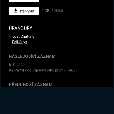
4 GB (1080p)
stáhnout
HRANÉ HRY
Just Chatting
Fall Guys
NÁSLEDUJÍCÍ ZÁZNAM
5. 8. 2020
#2
Párty! Kdo vypadne jako první - TREST
PŘEDCHOZÍ ZÁZNAM
4. 8. 2020
Dneska běhání s Bráchou! Nejlepší stream ever :D !starda
GLOBÁLNÍ STATISTIKY ZÁZNAMU