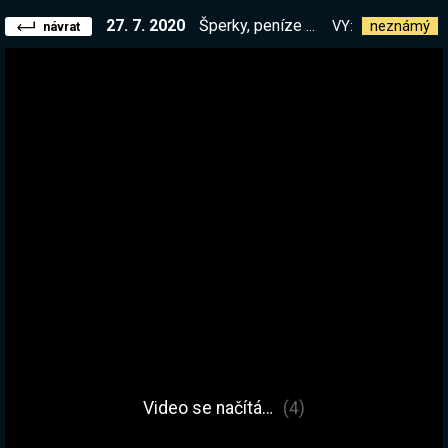
27. 7. 2020
Šperky, peníze a elektronika. Vše co není přivrtané ke zdi, je legálně moje.
VY:
neznámý
návrat
Video se načítá…
(4)