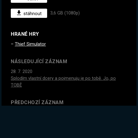
3,6 GB (1080p)
stáhnout
HRANÉ HRY
Thief Simulator
NÁSLEDUJÍCÍ ZÁZNAM
28. 7. 2020
Splodím vlastní dcery a pojmenuju je po tobě. Jo, po
TOBĚ
PŘEDCHOZÍ ZÁZNAM
24. 7. 2020
Čas dokončit druhou sezonu Rimworldu! Royalty DLC |
!kronika2