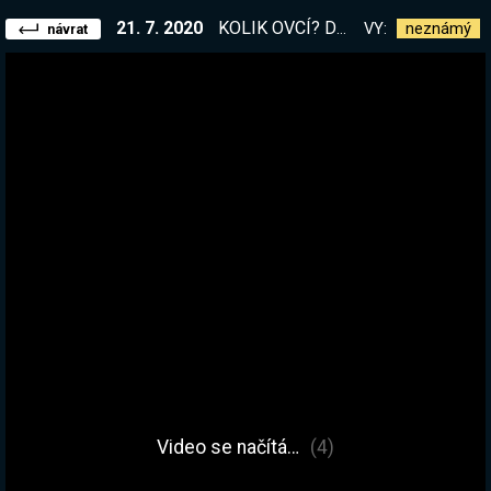
21. 7. 2020
KOLIK OVCÍ? Dneska chci železo
VY:
neznámý
návrat
Video se načítá…
(5)