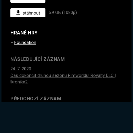
5,9 GB (1080p)
stáhnout
HRANÉ HRY
Foundation
NÁSLEDUJÍCÍ ZÁZNAM
24. 7. 2020
Čas dokončit druhou sezonu Rimworldu! Royalty DLC |
!kronika2
PŘEDCHOZÍ ZÁZNAM
20. 7. 2020
Spousta novinek. Nejkrásnější město ever. Pamatuje
někdo Gwyneth a její loď ? :D