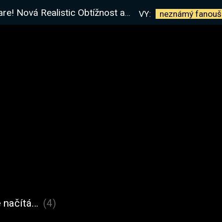
alistic Obtížnost a jeden úspěch za druhým!
VY:
neznámý
fanouš
 načítá…
(4)