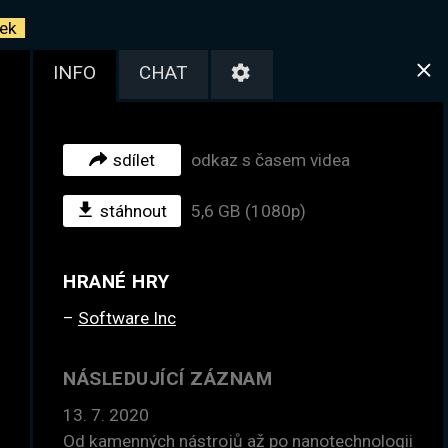
ek
INFO
CHAT
sdílet
odkaz s časem videa
stáhnout
5,6 GB (1080p)
HRANÉ HRY
Software Inc
NÁSLEDUJÍCÍ ZÁZNAM
13. 7. 2020
Od kamenných nástrojů až po nanotechnologii