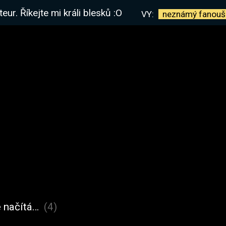
r. Říkejte mi králi blesků :O
VY:
neznámý
fanouš
 načítá…
(4)