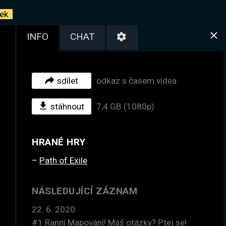
ek
INFO
CHAT
sdílet
odkaz s časem videa
stáhnout
7,4 GB (1080p)
HRANÉ HRY
Path of Exile
NÁSLEDUJÍCÍ ZÁZNAM
22. 6. 2020
#1
Ranní Mapování! Máš otázky? Ptej se!