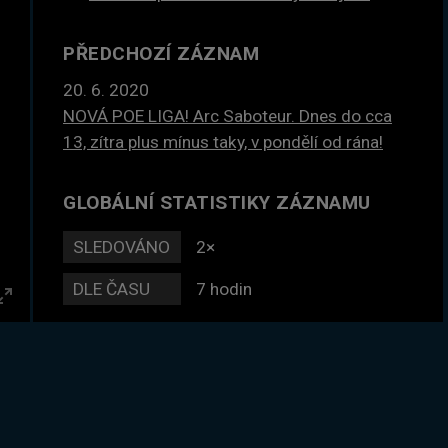
PŘEDCHOZÍ ZÁZNAM
20. 6. 2020
NOVÁ POE LIGA! Arc Saboteur. Dnes do cca
13, zítra plus mínus taky, v pondělí od rána!
GLOBÁLNÍ STATISTIKY ZÁZNAMU
SLEDOVÁNO
2×
DLE ČASU
7 hodin
Enter
fullscreen