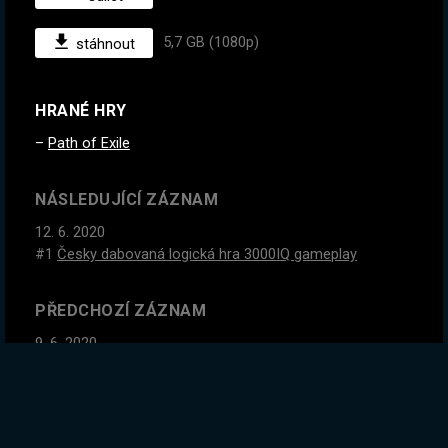
5,7 GB (1080p)
stáhnout
HRANÉ HRY
Path of Exile
NÁSLEDUJÍCÍ ZÁZNAM
12. 6. 2020
#1
Česky dabovaná logická hra 3000IQ gameplay
PŘEDCHOZÍ ZÁZNAM
9. 6. 2020
300IQ gameplay. Česky dabovaná logická hra.
GLOBÁLNÍ STATISTIKY ZÁZNAMU