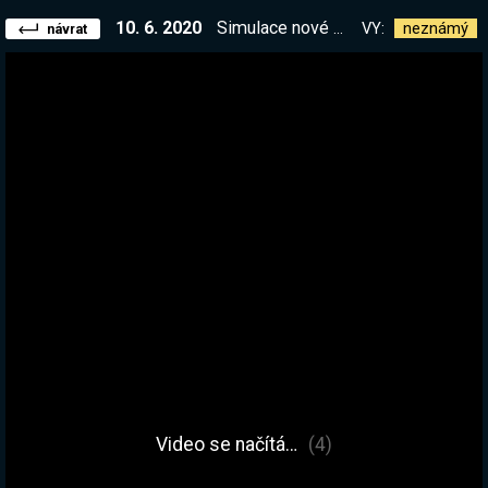
10. 6. 2020
Simulace nové PoE ligy. Učíme Bejka. Máš otázky? Ptej se! exiles.cz
VY:
neznámý
návrat
Video se načítá…
(4)