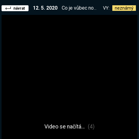
12. 5. 2020
Co je vůbec nového v tomhle DLC? | !kronika !kronika2
VY:
neznámý
návrat
Video se načítá…
(4)