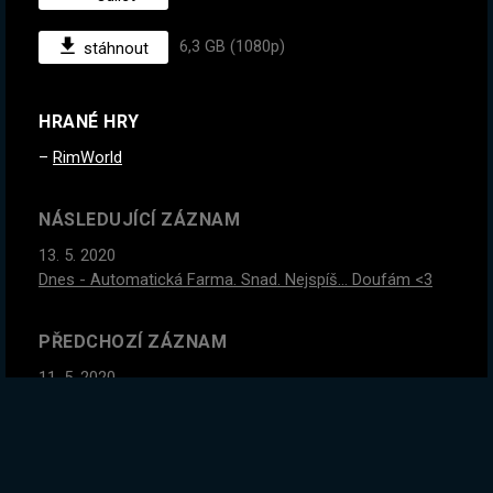
6,3 GB (1080p)
stáhnout
HRANÉ HRY
RimWorld
NÁSLEDUJÍCÍ ZÁZNAM
13. 5. 2020
Dnes - Automatická Farma. Snad. Nejspíš... Doufám <3
PŘEDCHOZÍ ZÁZNAM
11. 5. 2020
Dnes mechanikujeme. Zkoušíme co nového Scrap
Mechanic dovede <3
GLOBÁLNÍ STATISTIKY ZÁZNAMU