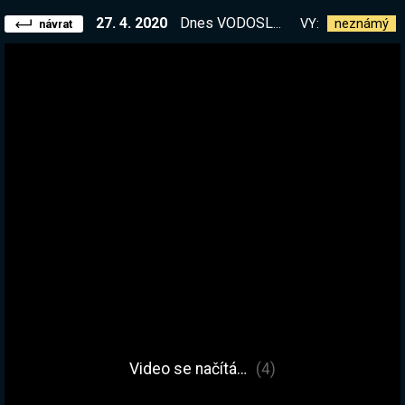
27. 4. 2020
Dnes VODOSLAV STERAK! Hydronneer
VY:
neznámý
návrat
Video se načítá…
(4)