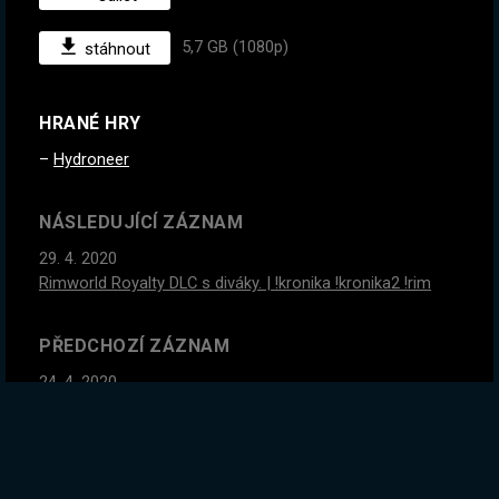
5,7 GB (1080p)
stáhnout
HRANÉ HRY
Hydroneer
NÁSLEDUJÍCÍ ZÁZNAM
29. 4. 2020
Rimworld Royalty DLC s diváky. | !kronika !kronika2 !rim
PŘEDCHOZÍ ZÁZNAM
24. 4. 2020
RIMWORLD ROYALTY DLC S DIVÁKY + KRONIKA II
EPIZODA 3 | !kronika !kronika2 !rim
GLOBÁLNÍ STATISTIKY ZÁZNAMU