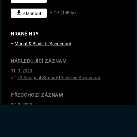
5 GB (1080p)
stáhnout
HRANÉ HRY
Mount & Blade II: Bannerlord
NÁSLEDUJÍCÍ ZÁZNAM
31. 3. 2020
#1
12 Sub goal Stream! Převážně Bannerlord.
PŘEDCHOZÍ ZÁZNAM
27. 3. 2020
Dnes musíme provést komunistický Play of the Game,
jinak to všechno umře :D
GLOBÁLNÍ STATISTIKY ZÁZNAMU