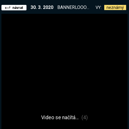
30. 3. 2020
BANNERLOOOOORD! Zítra 12h stream od cca 9 ráno. Tak se stav, ty zvíře.
VY:
neznámý
návrat
Video se načítá…
(4)