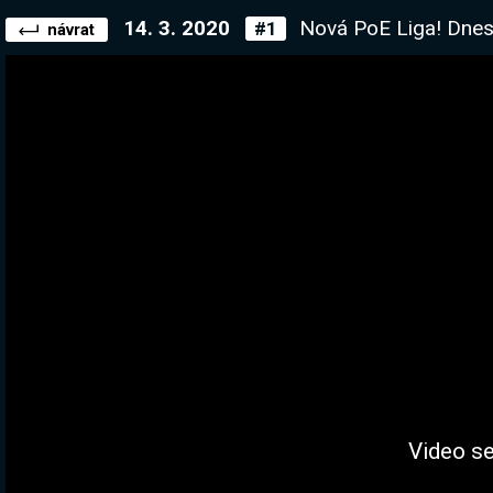
14. 3. 2020
Nová PoE Liga! Dnes téměř celý den strea
#1
návrat
Video se