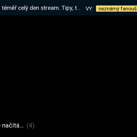
m. Tipy, triky, návody. Máš dotaz? Ptej se! www.exiles.cz
VY:
neznámý
fanouš
 načítá…
(4)