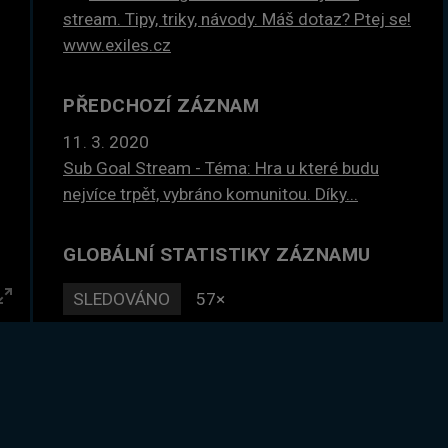
stream. Tipy, triky, návody. Máš dotaz? Ptej se!
www.exiles.cz
PŘEDCHOZÍ ZÁZNAM
11. 3. 2020
Sub Goal Stream - Téma: Hra u které budu
nejvíce trpět, vybráno komunitou. Díky...
GLOBÁLNÍ STATISTIKY ZÁZNAMU
SLEDOVÁNO
57×
Enter
DLE ČASU
38 hodin
fullscreen