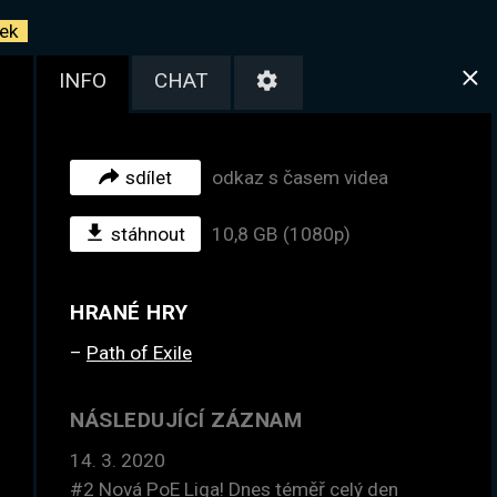
ek
INFO
CHAT
sdílet
odkaz s časem videa
stáhnout
10,8 GB (1080p)
HRANÉ HRY
Path of Exile
NÁSLEDUJÍCÍ ZÁZNAM
14. 3. 2020
#2
Nová PoE Liga! Dnes téměř celý den