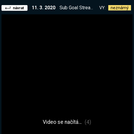
11. 3. 2020
Sub Goal Stream - Téma: Hra u které budu nejvíce trpět, vybráno komunitou. Díky...
VY:
neznámý
návrat
Video se načítá…
(4)