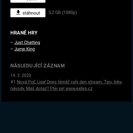
5,2 GB (1080p)
stáhnout
HRANÉ HRY
Just Chatting
Jump King
NÁSLEDUJÍCÍ ZÁZNAM
14. 3. 2020
#1
Nová PoE Liga! Dnes téměř celý den stream. Tipy, triky,
návody. Máš dotaz? Ptej se! www.exiles.cz
PŘEDCHOZÍ ZÁZNAM
9. 3. 2020
EXKLUZIVNÍ PŘÍSTUP K NOVÉMU ORIÁŠOVI!