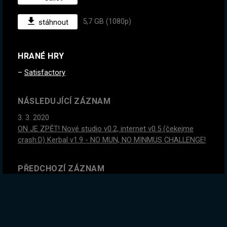
5,7 GB (1080p)
stáhnout
HRANÉ HRY
Satisfactory
NÁSLEDUJÍCÍ ZÁZNAM
3. 3. 2020
ON JE ZPĚT! Nové studio v0.2, internet v0.5 (čekejme
crash:D) Kerbal v1.9 - NO MUN, NO MINMUS CHALLENGE!
PŘEDCHOZÍ ZÁZNAM
10. 2. 2020
Blíží se nová liga, vysvětlujeme PoE Nováčkům a
ukazujeme endgame. Máš dotaz? Ptej se. www.exiles.cz