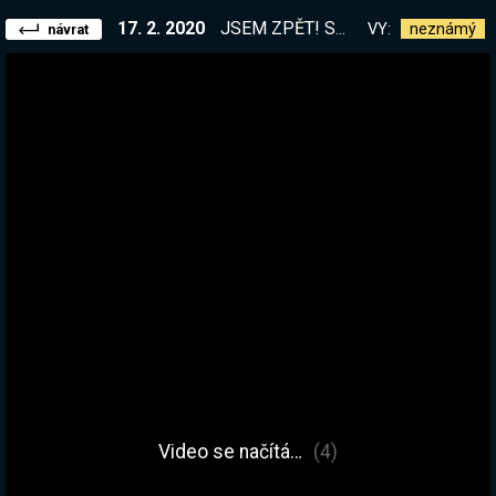
17. 2. 2020
JSEM ZPĚT! Satisfactory Update 3 ;)
VY:
neznámý
návrat
Video se načítá…
(4)