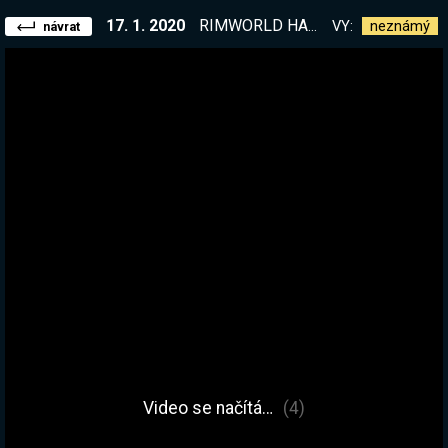
17. 1. 2020
RIMWORLD HARDCORE SÉRIE S KRONIKOU! | !jmeno !rim
VY:
neznámý
návrat
Video se načítá…
(4)