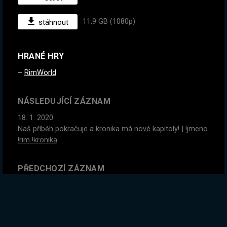
11,9 GB (1080p)
stáhnout
HRANÉ HRY
RimWorld
NÁSLEDUJÍCÍ ZÁZNAM
18. 1. 2020
Naš příběh pokračuje a kronika má nové kapitoly! | !jmeno
!rim !kronika
PŘEDCHOZÍ ZÁZNAM
14. 1. 2020
Čas zbohatnout. Dneska se pokusíme vydělat v Path of
Exile. Máš otázky? Ptej se! | www.exiles.cz