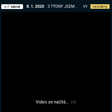
8. 1. 2020
3 TÝDNY JSEM NEBYL U PC. Jak se streamuje? | Path of Exile, ptej se!
VY:
neznámý
návrat
Video se načítá…
(4)