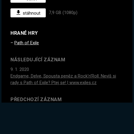
7,9 GB (1080p)
stáhnout
HRANÉ HRY
Path of Exile
NÁSLEDUJÍCÍ ZÁZNAM
9. 1. 2020
Endgame, Delve, Spousta peněz a Rock'n'Roll. Nevíš si
rady s Path of Exile? Ptej se! | www.exiles.cz
PŘEDCHOZÍ ZÁZNAM
16. 12. 2019
Nejdříve mimozemšťani a pak možná PoE!
GLOBÁLNÍ STATISTIKY ZÁZNAMU