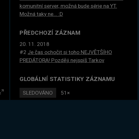
komunitní server, možná bude série na YT.
Možná taky ne... :D
PŘEDCHOZÍ ZÁZNAM
20. 11. 2018
#2
Je čas ochočit si toho NEJVĚTŠÍHO
PREDÁTORA! Později nejspíš Tarkov
GLOBÁLNÍ STATISTIKY ZÁZNAMU
SLEDOVÁNO
51×
Enter
DLE ČASU
111 hodin
fullscreen