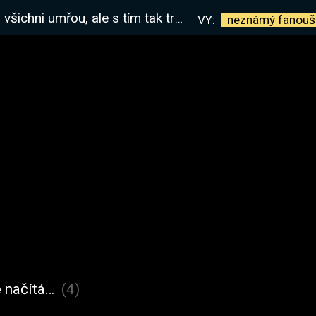
mřou, ale s tím tak trochu počítáme:)
VY:
neznámý
fanouš
 načítá…
(4)