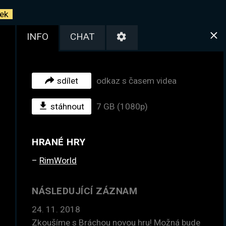
ek
INFO
CHAT
sdílet
odkaz s časem videa
stáhnout
7 GB (1080p)
HRANÉ HRY
RimWorld
NÁSLEDUJÍCÍ ZÁZNAM
24. 11. 2018
Zkoušíme s Bráchou novou hru! Možná bude