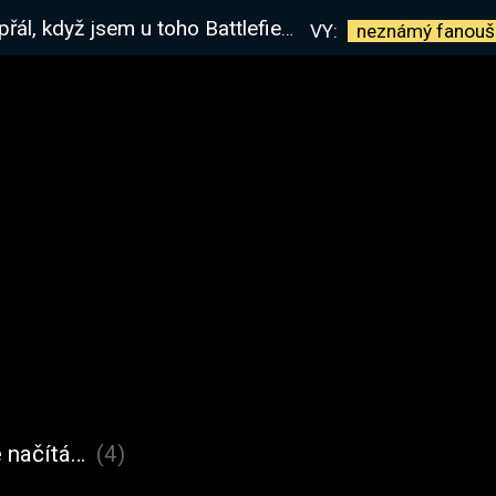
field Hrál,proto jsem sem jeho jméno dal, a pak už se jenom smál
VY:
neznámý
fanouš
 načítá…
(4)