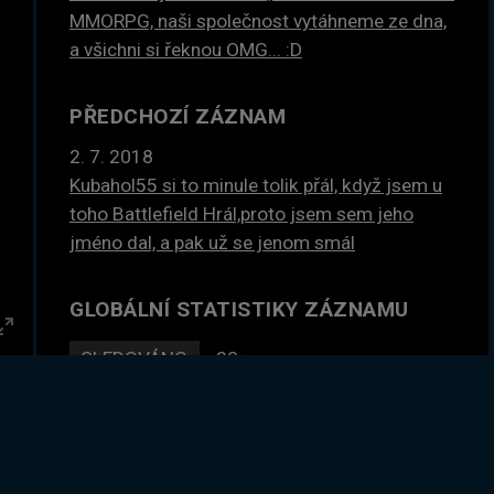
MMORPG, naši společnost vytáhneme ze dna,
a všichni si řeknou OMG... :D
PŘEDCHOZÍ ZÁZNAM
2. 7. 2018
Kubahol55 si to minule tolik přál, když jsem u
toho Battlefield Hrál,proto jsem sem jeho
jméno dal, a pak už se jenom smál
GLOBÁLNÍ STATISTIKY ZÁZNAMU
Enter
SLEDOVÁNO
20×
fullscreen
DLE ČASU
24 hodin