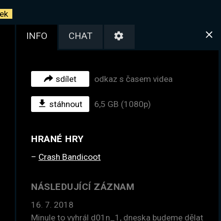
ek
INFO
CHAT
sdílet
odkaz s časem videa
stáhnout
6,5 GB (1080p)
HRANÉ HRY
Crash Bandicoot
NÁSLEDUJÍCÍ ZÁZNAM
16. 7. 2018
Minule to vyhrál d01n_1, dneska budeme dělat