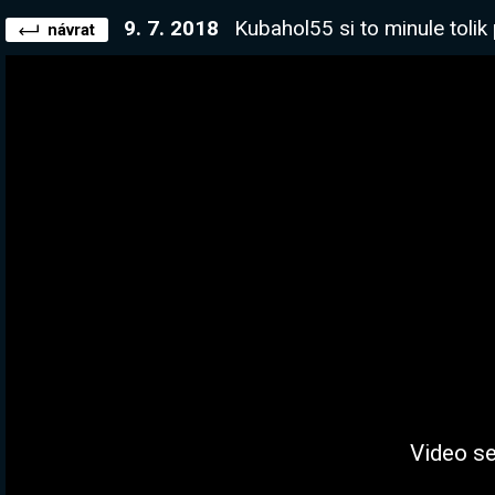
9. 7. 2018
Kubahol55 si to minule tolik přál, když jsem u toho Battle
návrat
Video se