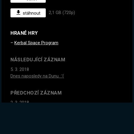
2,1 GB (720p)
stáhnout
HRANÉ HRY
Kerbal Space Program
NÁSLEDUJÍCÍ ZÁZNAM
5. 3. 2018
Dnes naposledy na Dunu. :'(
PŘEDCHOZÍ ZÁZNAM
2. 3. 2018
Budujeme základnu na Marsu (Duna) - Vše na první
pokus... Jak jinak?
GLOBÁLNÍ STATISTIKY ZÁZNAMU