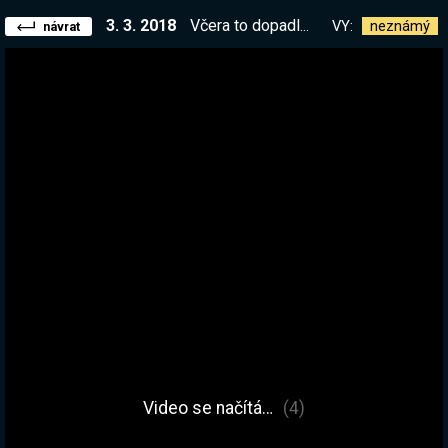
3. 3. 2018
Včera to dopadlo skvěle. HAHA... Dopadlo... Tak dneska to musíme dodělat
VY:
neznámý
návrat
Video se načítá…
(4)