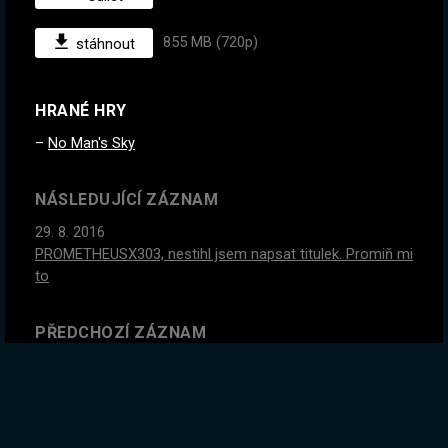
855 MB (720p)
stáhnout
HRANÉ HRY
No Man's Sky
NÁSLEDUJÍCÍ ZÁZNAM
29. 8. 2016
PROMETHEUSX303, nestihl jsem napsat titulek. Promiň mi
to
PŘEDCHOZÍ ZÁZNAM
12. 8. 2016
#2
Nečekaný DERWEISEMANN, se stal velkým
průzkumníkem, do vesmíru byl vyslán, stát se mým
společníkem!