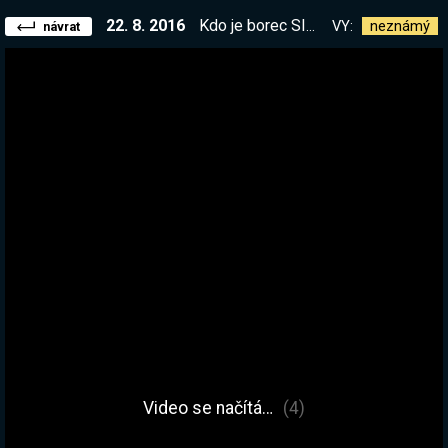
22. 8. 2016
Kdo je borec SIMISEK? Neskutečná bytost, spolu dosáhnem velkých výšek, a teď streamovat dost!
VY:
neznámý
návrat
Video se načítá…
(4)