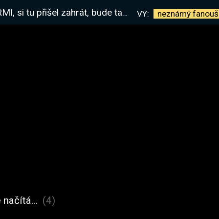
 zahrát, bude tady s námi, i když jdeme prohrát.
VY:
neznámý
fanouš
 načítá…
(4)