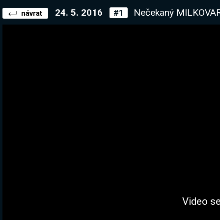
24. 5. 2016
Nečekaný MILKOVARMI, si tu přišel
#1
návrat
Video se