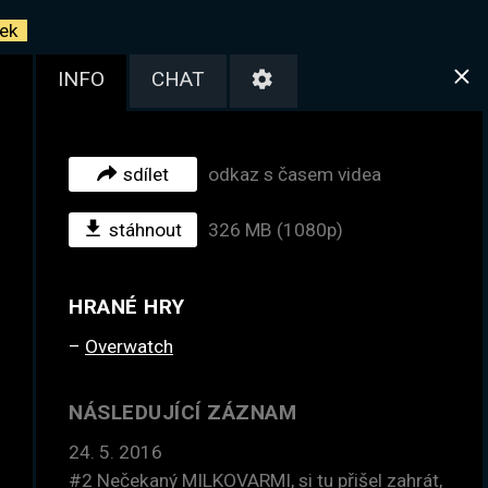
ek
INFO
CHAT
sdílet
odkaz s časem videa
stáhnout
326 MB (1080p)
HRANÉ HRY
Overwatch
NÁSLEDUJÍCÍ ZÁZNAM
24. 5. 2016
#2
Nečekaný MILKOVARMI, si tu přišel zahrát,