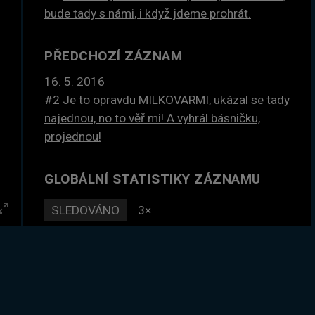
bude tady s námi, i když jdeme prohrát.
PŘEDCHOZÍ ZÁZNAM
16. 5. 2016
#2
Je to opravdu MILKOVARMI, ukázal se tady
najednou, no to věř mi! A vyhrál básničku,
projednou!
GLOBÁLNÍ STATISTIKY ZÁZNAMU
SLEDOVÁNO
3×
Enter
DLE ČASU
0 hodin
fullscreen