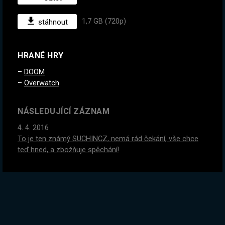
1,7 GB (720p)
stáhnout
HRANÉ HRY
DOOM
Overwatch
NÁSLEDUJÍCÍ ZÁZNAM
4. 4. 2016
To je ten známý SUCHINCZ, nemá rád čekání, vše chce
teď hned, a zbožňuje spěchání!
PŘEDCHOZÍ ZÁZNAM
1. 4. 2016
To je zase ten MAREKMAJO, ptal jsem se ho co má rád,
prý je to MAJO, néza řekl a že už mám hrát.