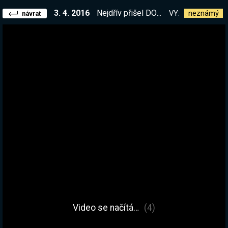
3. 4. 2016
Nejdřív přišel DORMUL, před všechny se postavil, ruce si promnul a pravil…
VY:
neznámý
návrat
Video se načítá…
(4)