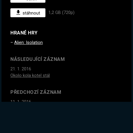
1,2 GB (720p)
stáhnout
HRANÉ HRY
Alien: Isolation
NÁSLEDUJÍCÍ ZÁZNAM
21. 1. 2016
Okolo kola kotel stál
PŘEDCHOZÍ ZÁZNAM
11. 1. 2016
Fantastický Hvězdář2012, má jednu tajnou zbraň,
úžasnosti plný granát, a přináší zábavy daň!
GLOBÁLNÍ STATISTIKY ZÁZNAMU