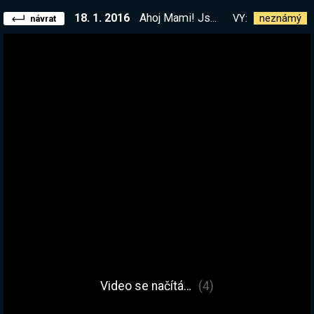
18. 1. 2016
Ahoj Mami! Jsem v internetové televizi! A se mnou je tady Prometheus! Jojo, TEN Prometheus!
VY:
neznámý
návrat
Video se načítá…
(4)