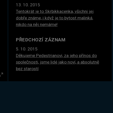
13. 10. 2015
Tentokrát je to Skrbikkacenka, všichni jej
dobře známe, i když je to bytost malinká,
nikdo na něj nemáme!
PŘEDCHOZÍ ZÁZNAM
5. 10. 2015
Děkujeme Pedestrianovi, za jeho přínos do
společnosti, jsme lidé jako noví, a absolutně
bez starostí
Enter
GLOBÁLNÍ STATISTIKY ZÁZNAMU
fullscreen
SLEDOVÁNO
19×
DLE ČASU
18 hodin