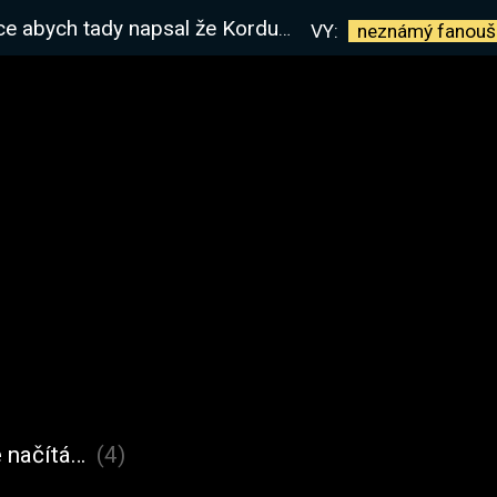
 že Kordus, a potom nějaký hnus, tak to radši čus.
VY:
neznámý
fanouš
 načítá…
(4)