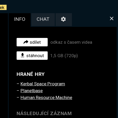
ek
INFO
CHAT
sdílet
odkaz s časem videa
stáhnout
1,5 GB (720p)
HRANÉ HRY
Kerbal Space Program
Planetbase
Human Resource Machine
NÁSLEDUJÍCÍ ZÁZNAM