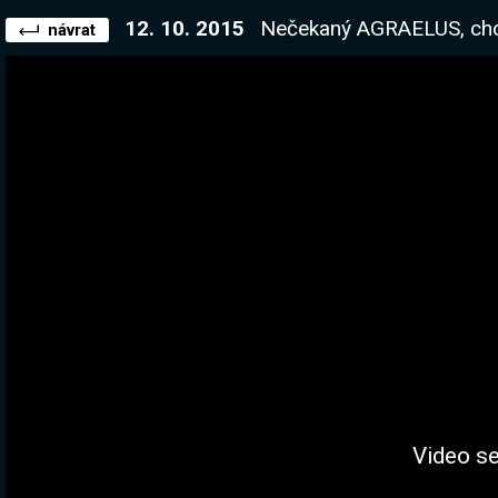
12. 10. 2015
Nečekaný AGRAELUS, chce abych tady napsal
návrat
Video se