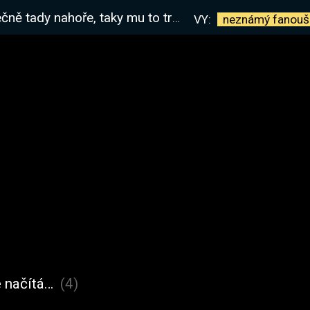
 to trvalo, naučil se už pokoře, a hodně lidí se tomu zasmálo
VY:
neznámý
fanouš
 načítá…
(4)