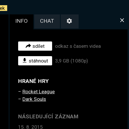
ek
INFO
CHAT
sdílet
odkaz s časem videa
stáhnout
3,9 GB (1080p)
HRANÉ HRY
Rocket League
Dark Souls
NÁSLEDUJÍCÍ ZÁZNAM
15. 8. 2015