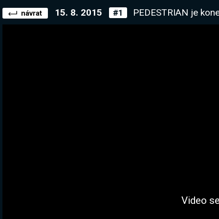
15. 8. 2015
PEDESTRIAN je konečně tady nahoře, taky mu
#1
návrat
Video se