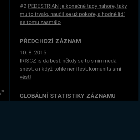
#2
PEDESTRIAN je konečně tady nahoře, taky
mu to trvalo, naučil se už pokoře, a hodně lidí
se tomu zasmálo
PŘEDCHOZÍ ZÁZNAM
10. 8. 2015
IRISCZ is da best, někdy se to s ním nedá
snést, a i když tohle není lest, komunitu umí
vést!
GLOBÁLNÍ STATISTIKY ZÁZNAMU
Enter
fullscreen
SLEDOVÁNO
27×
DLE ČASU
15 hodin